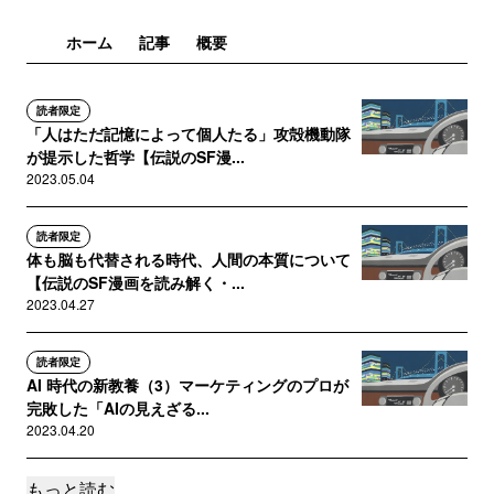
ホーム
記事
概要
読者限定
「人はただ記憶によって個人たる」攻殻機動隊
が提示した哲学【伝説のSF漫...
2023.05.04
読者限定
体も脳も代替される時代、人間の本質について
【伝説のSF漫画を読み解く・...
2023.04.27
読者限定
AI 時代の新教養（3）マーケティングのプロが
完敗した「AIの見えざる...
2023.04.20
もっと読む
読者限定