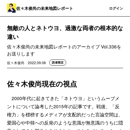
佐々木俊尚の未来地図レポート
登録
ログイン
無敵の人とネトウヨ、過激な両者の根本的な
違い
佐々木俊尚の未来地図レポートのアーカイブ Vol.336を
お送りします
佐々木俊尚
2022.09.08
読者限定
佐々木俊尚現在の視点
2000年代に起きてきた「ネトウヨ」というムーブメ
ントについて論考した2015年の記事です。戦後、「反
権力」を標榜するメディアが支配的だった言論空間は、
愛国心や中韓への反発のような意識が無意識のうちに隠